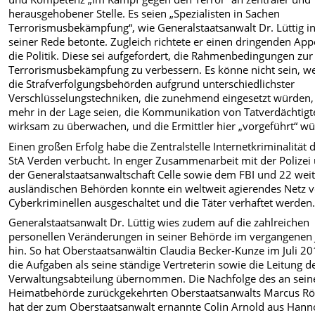
herausgehobener Stelle. Es seien „Spezialisten in Sachen
Terrorismusbekämpfung“, wie Generalstaatsanwalt Dr. Lüttig i
seiner Rede betonte. Zugleich richtete er einen dringenden App
die Politik. Diese sei aufgefordert, die Rahmenbedingungen zur
Terrorismusbekämpfung zu verbessern. Es könne nicht sein, w
die Strafverfolgungsbehörden aufgrund unterschiedlichster
Verschlüsselungstechniken, die zunehmend eingesetzt würden,
mehr in der Lage seien, die Kommunikation von Tatverdächtigt
wirksam zu überwachen, und die Ermittler hier „vorgeführt“ w
Einen großen Erfolg habe die Zentralstelle Internetkriminalität 
StA Verden verbucht. In enger Zusammenarbeit mit der Polizei
der Generalstaatsanwaltschaft Celle sowie dem FBI und 22 wei
ausländischen Behörden konnte ein weltweit agierendes Netz 
Cyberkriminellen ausgeschaltet und die Täter verhaftet werden
Generalstaatsanwalt Dr. Lüttig wies zudem auf die zahlreichen
personellen Veränderungen in seiner Behörde im vergangenen 
hin. So hat Oberstaatsanwältin Claudia Becker-Kunze im Juli 2
die Aufgaben als seine ständige Vertreterin sowie die Leitung d
Verwaltungsabteilung übernommen. Die Nachfolge des an sein
Heimatbehörde zurückgekehrten Oberstaatsanwalts Marcus R
hat der zum Oberstaatsanwalt ernannte Colin Arnold aus Hann