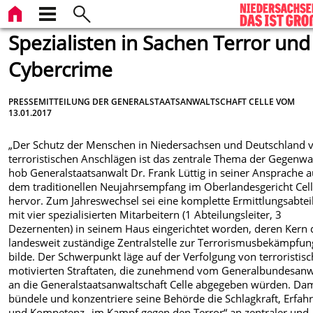
Spezialisten in Sachen Terror und
Cybercrime
PRESSEMITTEILUNG DER GENERALSTAATSANWALTSCHAFT CELLE VOM
13.01.2017
„Der Schutz der Menschen in Niedersachsen und Deutschland 
terroristischen Anschlägen ist das zentrale Thema der Gegenwar
hob Generalstaatsanwalt Dr. Frank Lüttig in seiner Ansprache a
dem traditionellen Neujahrsempfang im Oberlandesgericht Cel
hervor. Zum Jahreswechsel sei eine komplette Ermittlungsabtei
mit vier spezialisierten Mitarbeitern (1 Abteilungsleiter, 3
Dezernenten) in seinem Haus eingerichtet worden, deren Kern 
landesweit zuständige Zentralstelle zur Terrorismusbekämpfun
bilde. Der Schwerpunkt läge auf der Verfolgung von terroristisc
motivierten Straftaten, die zunehmend vom Generalbundesanw
an die Generalstaatsanwaltschaft Celle abgegeben würden. Dam
bündele und konzentriere seine Behörde die Schlagkraft, Erfah
und Kompetenz „im Kampf gegen den Terror“ an zentraler und