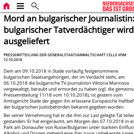
Mord an bulgarischer Journalistin
bulgarischer Tatverdächtiger wird
ausgeliefert
PRESSEMITTEILUNG DER GENERALSTAATSANWALTSCHAFT CELLE VOM
12.10.2018
Dem am 09.10.2018 in Stade vorläufig festgenommene
bulgarischen Staatsangehörigen, der im Verdacht steht, am
06.10.2018 die bulgarische TV-Journalistin Viktoria Marinova
vergewaltigt, beraubt und ermordet zu haben (vgl. die gemein
Pressemitteilung 11/18 vom 10.10.2018), ist gestern vom
Amtsgericht Stade der gegen ihn erlassene Europäische Haftbef
der bulgarischen Justizbehörden bekannt gegeben worden.
Bei seiner Vernehmung hat er die ihm zur Last gelegte Tat teilw
gestanden. Er hat eingeräumt, am Morgen des 07.10.2018 in 
Park am Donauufer von Russe/Bulgarien unter starkem Einflus
Alkohol und Drogen stehend eine ihm zuvor unbekannte junge